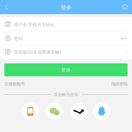
登录






安全提问(未设置请忽略)

安全提问(未设置请忽略)
登录
注册新账号
找回密码
其他帐号登录


