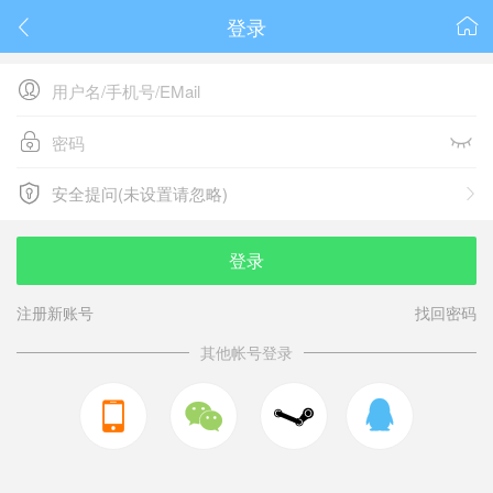
登录






安全提问(未设置请忽略)

安全提问(未设置请忽略)
登录
注册新账号
找回密码
其他帐号登录


