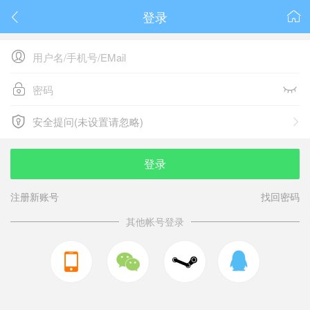
登录






安全提问(未设置请忽略)

安全提问(未设置请忽略)
登录
注册新账号
找回密码
其他帐号登录


