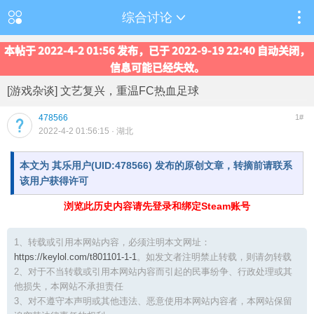
综合讨论
本帖于 2022-4-2 01:56 发布，已于 2022-9-19 22:40 自动关闭，
信息可能已经失效。
[游戏杂谈] 文艺复兴，重温FC热血足球
478566
1#
2022-4-2 01:56:15
· 湖北
本文为 其乐用户(UID:478566) 发布的原创文章，转摘前请联系
该用户获得许可
浏览此历史内容请先登录和绑定Steam账号
1、转载或引用本网站内容，必须注明本文网址：
https://keylol.com/t801101-1-1
。如发文者注明禁止转载，则请勿转载
2、对于不当转载或引用本网站内容而引起的民事纷争、行政处理或其
他损失，本网站不承担责任
3、对不遵守本声明或其他违法、恶意使用本网站内容者，本网站保留