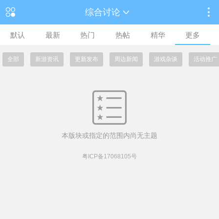
综合讨论
默认
最新
热门
热帖
精华
更多
全部
新游资讯
更新发布
周边新闻
游戏杂谈
活动推广
本版块或指定的范围内尚无主题
粤ICP备17068105号