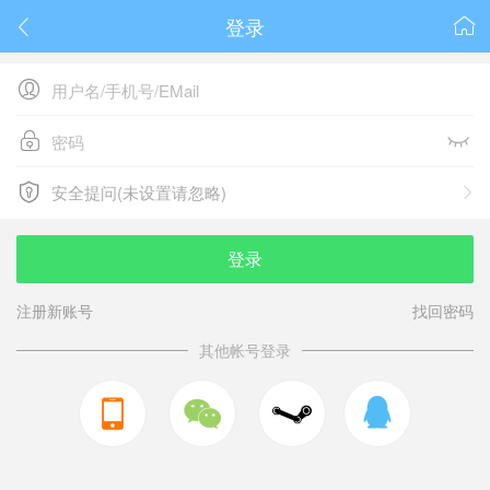
登录






安全提问(未设置请忽略)

安全提问(未设置请忽略)
登录
注册新账号
找回密码
其他帐号登录


