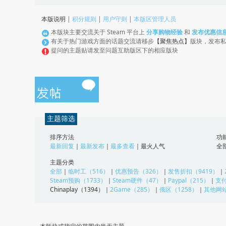
本版说明
|
积分规则
|
用户守则
|
本版区管理人员
本版块主要交流关于 Steam 平台上
分享购物经验
和
发布优惠信
有关于热门游戏方面的话题交流请移步
【聚焦热点】
版块，发布
提问的主题贴请发至问题互助版区下的相应版块
主题筛选
排序方法
功
最新回复
｜
最新发布
｜
最多查看
｜
最火人气
全
主题分类
全部
｜
临时工（516）
｜
优惠预告（326）
｜
发售折扣（9419）
｜
Steam预购（1733）
｜
Steam硬件（47）
｜
Paypal（215）
｜
支付
Chinaplay（1394）
｜
2Game（285）
｜
俄区（1258）
｜
其他网站