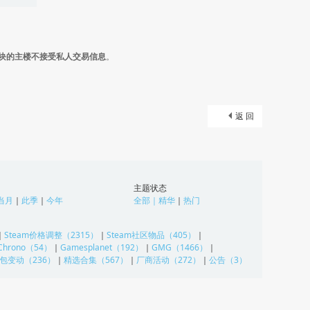
块的主楼不接受私人交易信息
。
返 回
主题状态
当月
｜
此季
｜
今年
全部
｜
精华
｜
热门
｜
Steam价格调整（2315）
｜
Steam社区物品（405）
｜
Chrono（54）
｜
Gamesplanet（192）
｜
GMG（1466）
｜
包变动（236）
｜
精选合集（567）
｜
厂商活动（272）
｜
公告（3）