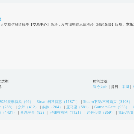
息
私人交易信息请移步
【交易中心】
版块，发布团购信息请移步
【团购版块】
版块。
本版
能类型
时间过滤
部
迄今为止
｜
是日
｜
本周
｜
2026夏季特卖（66）
｜
Steam日常特惠（11871）
｜
Steam下架/不可购买（3103）
（288）
｜
众筹（412）
｜
实体（204）
｜
亚马逊（581）
｜
GamersGate（933）
｜
（1431）
｜
蒸汽平台（83）
｜
已拥有福利（1121）
｜
购买心得（869）
｜
凭证/合集