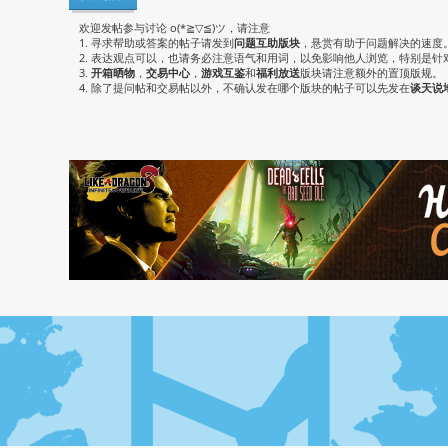
欢迎发帖参与讨论 o(*≧▽≦)ツ，请注意
1. 寻求帮助或答案的帖子请发到
问题互助版块
，悬赏有助于问题解决的速度
2. 表达观点可以，也请务必注意语气和用词，以免影响他人浏览，特别是针
3.
开箱晒物
，
交易中心
，
游戏互鉴
和
福利放送
版块请注意额外的置顶版规。
4. 除了提问帖和交易帖以外，不确认发在哪个版块的帖子可以先发在
谈天说