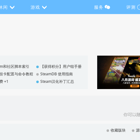
休闲
游戏
服务
评测
eam和社区脚本索引
【获得积分】用户组手册
F 挂卡配置与命令教程
SteamDB 使用指南
费 +1
Steam汉化补丁汇总
收藏版块
源