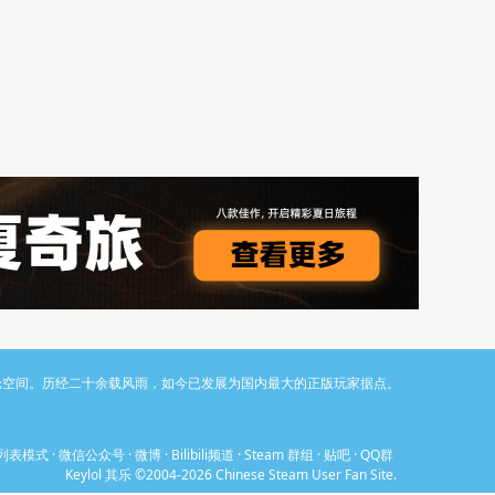
与讨论空间。历经二十余载风雨，如今已发展为国内最大的正版玩家据点。
列表模式
·
微信公众号
·
微博
·
Bilibili频道
·
Steam 群组
·
贴吧
·
QQ群
Keylol 其乐 ©2004-2026 Chinese Steam User Fan Site.