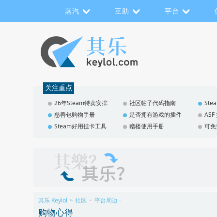
蒸汽
互助
平台
关注重点
26年Steam特卖安排
社区帖子代码指南
St
慈善包购物手册
是否拥有游戏的插件
AS
Steam好用挂卡工具
赠楼使用手册
可免
其乐 Keylol
社区
平台周边
>>
›
›
购物心得