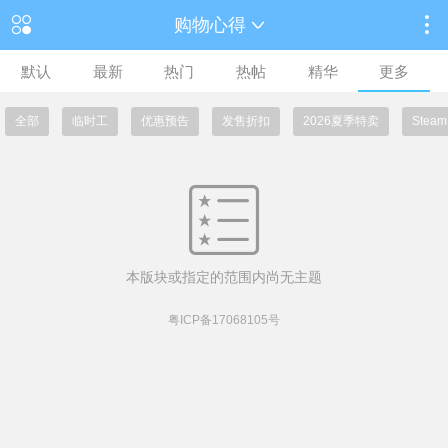
购物心得
默认
最新
热门
热帖
精华
更多
全部
临时工
优惠预告
发售折扣
2026夏季特卖
Ste
本版块或指定的范围内尚无主题
粤ICP备17068105号