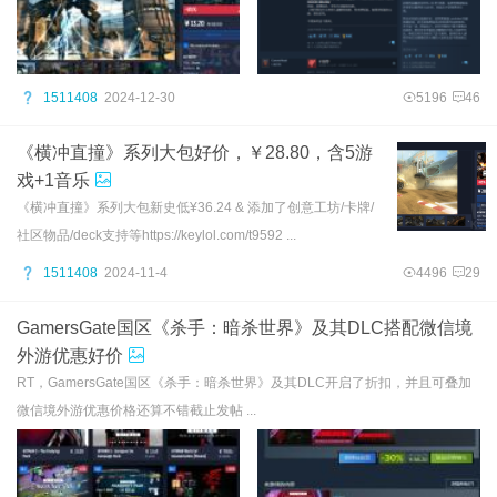
1511408
2024-12-30
5196
46
《横冲直撞》系列大包好价，￥28.80，含5游
戏+1音乐
《横冲直撞》系列大包新史低¥36.24 & 添加了创意工坊/卡牌/
社区物品/deck支持等https://keylol.com/t9592 ...
1511408
2024-11-4
4496
29
GamersGate国区《杀手：暗杀世界》及其DLC搭配微信境
外游优惠好价
RT，GamersGate国区《杀手：暗杀世界》及其DLC开启了折扣，并且可叠加
微信境外游优惠价格还算不错截止发帖 ...