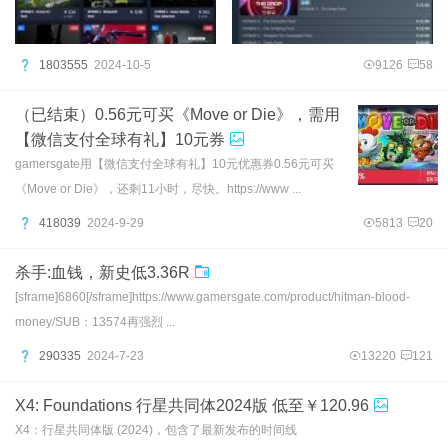
1803555
2024-10-5
9126
58
（已结束）0.56元可买《Move or Die》，需用
【微信支付全球有礼】10元券
gamersgate用【微信支付全球有礼】10元优惠券0.56元可买
《Move or Die》，还剩11小时，尽快。https://www ...
418039
2024-9-29
5813
20
杀手:血钱，新史低3.36R
[sframe]6860[/sframe]https://www.gamersgate.com/product/hitman-blood-
money/SUB：13574再强烈 ...
290335
2024-7-23
13220
121
X4: Foundations 行星共同体2024版 低至￥120.96
X4：行星共同体版 (2024)，包含了最新发布的时间线