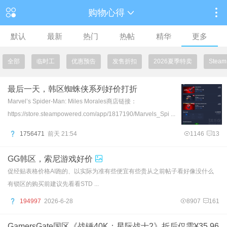
购物心得
默认
最新
热门
热帖
精华
更多
全部
临时工
优惠预告
发售折扣
2026夏季特卖
Ste
最后一天，韩区蜘蛛侠系列好价打折
Marvel’s Spider-Man: Miles Morales商店链接：
https://store.steampowered.com/app/1817190/Marvels_Spi ...
1756471
前天 21:54
1146
13
GG韩区，索尼游戏好价
促经贴表格价格AI跑的、以实际为准有些便宜有些贵从之前帖子看好像没什么
有锁区的购买前建议先看看STD ...
194997
2026-6-28
8907
161
GamersGate国区《战锤40K：星际战士2》折后仅需¥35.96