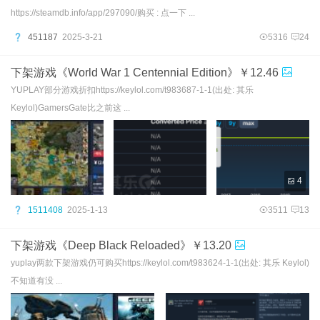
https://steamdb.info/app/297090/购买 : 点一下 ...
451187
2025-3-21
5316
24
下架游戏《World War 1 Centennial Edition》￥12.46
YUPLAY部分游戏折扣https://keylol.com/t983687-1-1(出处: 其乐
Keylol)GamersGate比之前这 ...
4
1511408
2025-1-13
3511
13
下架游戏《Deep Black Reloaded》￥13.20
yuplay两款下架游戏仍可购买https://keylol.com/t983624-1-1(出处: 其乐 Keylol)
不知道有没 ...