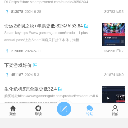
DLChttps://store.steampowered.com/bundle/30502/X4_ ...
813078
2024-6-28
3783
13
命运2光陨之秋+年票史低-82%/￥53.64
Steam keyhttps://www.gamersgate.com/produ ... l-plus-
annual-pass/上次Steam商店只打折了本体，沟槽 ...
219688
2024-5-11
4558
17
下架游戏好价
451187
2024-5-3
1874
40
生化危机6完全版史低32.4
购买地址https://www.gamersgate.com/product/resident-evil-6-
complete/https://store.steampowered.co ...
聚焦
导读
论坛
我的
121916
2024-2-29
5057
13