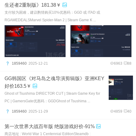
生还者2重制版》181.38￥
支付较为困难，建议酌情购买10%优惠码：GGD 或 ITAD 或
RGAMEDEALSMarvel Spider-Man 2 | Steam Game K ...
1859460
2025-12-21
6963
88
GG韩国区《对马岛之魂导演剪辑版》亚洲KEY
好价163.5￥
Ghost of Tsushima DIRECTOR CUT | Steam Game Key for
PC | GamersGate优惠码：GGDGhost of Tsushima ...
1859460
2025-11-29
4859
40
第一次世界大战百年版 绝版游戏好价-91%
商店地址 : World War 1 Centennial EditionSteamdb :