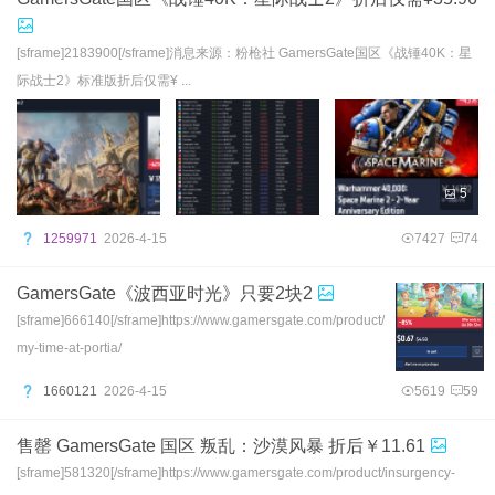
[sframe]2183900[/sframe]消息来源：粉枪社 GamersGate国区《战锤40K：星
际战士2》标准版折后仅需¥ ...
5
1259971
2026-4-15
7427
74
GamersGate《波西亚时光》只要2块2
[sframe]666140[/sframe]https://www.gamersgate.com/product/
my-time-at-portia/
1660121
2026-4-15
5619
59
售罄 GamersGate 国区 叛乱：沙漠风暴 折后￥11.61
[sframe]581320[/sframe]https://www.gamersgate.com/product/insurgency-