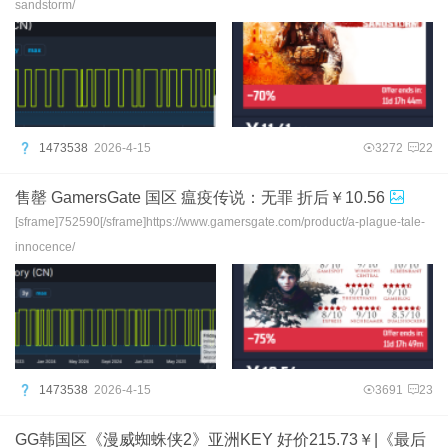
sandstorm/
1473538
2026-4-15
3272
22
售罄 GamersGate 国区 瘟疫传说：无罪 折后￥10.56
[sframe]752590[/sframe]https://www.gamersgate.com/product/a-plague-tale-
innocence/
1473538
2026-4-15
3691
23
GG韩国区《漫威蜘蛛侠2》亚洲KEY 好价215.73￥|《最后