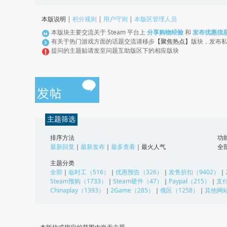
本版说明
|
积分规则
|
用户守则
|
本版区管理人员
本版块主要交流关于 Steam 平台上
分享购物经验
和
发布优惠信
有关于热门游戏方面的话题交流请移步
【聚焦热点】
版块，发布
提问的主题贴请发至问题互助版区下的相应版块
主题筛选
排序方法
功
最新回复
｜
最新发布
｜
最多查看
｜
最火人气
全
主题分类
全部
｜
临时工（516）
｜
优惠预告（326）
｜
发售折扣（9402）
｜
Steam预购（1733）
｜
Steam硬件（47）
｜
Paypal（215）
｜
支付
Chinaplay（1393）
｜
2Game（285）
｜
俄区（1258）
｜
其他网站