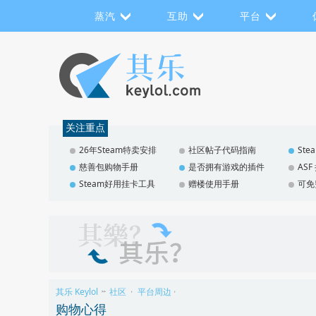
蒸汽
互助
平台
关注重点
26年Steam特卖安排
社区帖子代码指南
St
慈善包购物手册
是否拥有游戏的插件
AS
Steam好用挂卡工具
赠楼使用手册
可免
其乐 Keylol
社区
平台周边
>>
›
›
购物心得