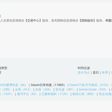
息
私人交易信息请移步
【交易中心】
版块，发布团购信息请移步
【团购版块】
版块。
本版
能类型
时间过滤
部
迄今为止
｜
是日
｜
本周
｜
2026夏季特卖（66）
｜
Steam日常特惠（11869）
｜
Steam下架/不可购买（3102）
（288）
｜
众筹（412）
｜
实体（204）
｜
亚马逊（581）
｜
GamersGate（933）
｜
（1431）
｜
蒸汽平台（82）
｜
已拥有福利（1120）
｜
购买心得（869）
｜
凭证/合集