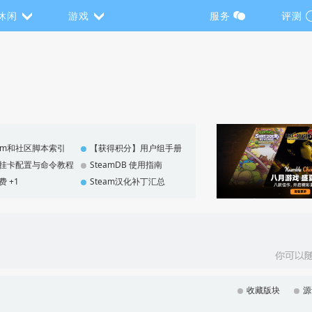
休闲
游戏
服务
评测
eam和社区脚本索引
【获得积分】用户组手册
F 挂卡配置与命令教程
SteamDB 使用指南
费 +1
Steam汉化补丁汇总
收藏版块
源