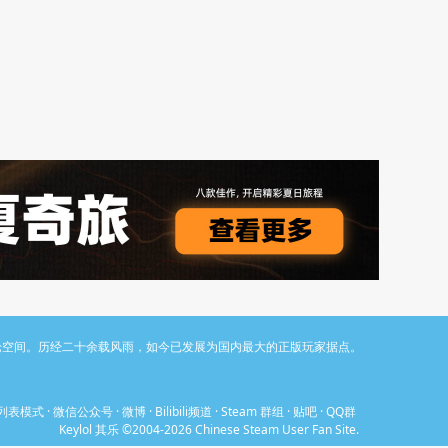
与讨论空间。历经二十余载风雨，如今已发展为国内最大的正版玩家据点。
列表模式
·
微信公众号
·
微博
·
Bilibili频道
·
Steam 群组
·
贴吧
·
QQ群
Keylol 其乐 ©2004-2026 Chinese Steam User Fan Site.