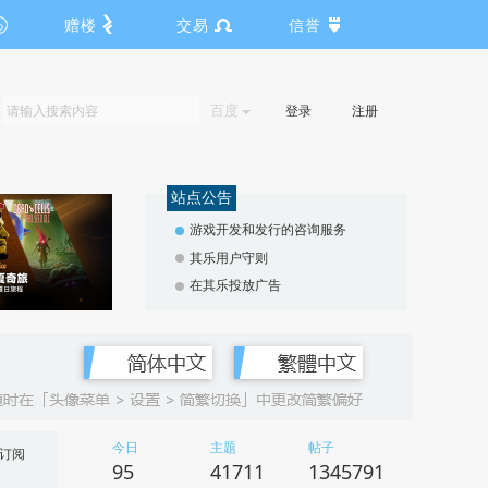
赠楼
交易
信誉
百度
登录
注册
站点公告
游戏开发和发行的咨询服务
其乐用户守则
在其乐投放广告
今日
主题
帖子
订阅
95
41711
1345791