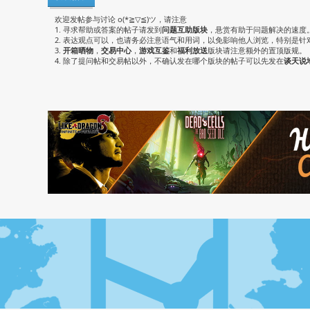
欢迎发帖参与讨论 o(*≧▽≦)ツ，请注意
1. 寻求帮助或答案的帖子请发到
问题互助版块
，悬赏有助于问题解决的速度
2. 表达观点可以，也请务必注意语气和用词，以免影响他人浏览，特别是针
3.
开箱晒物
，
交易中心
，
游戏互鉴
和
福利放送
版块请注意额外的置顶版规。
4. 除了提问帖和交易帖以外，不确认发在哪个版块的帖子可以先发在
谈天说