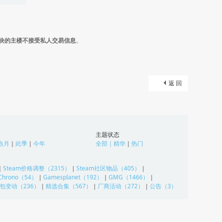
块的主楼不接受私人交易信息
。
返 回
主题状态
当月
｜
此季
｜
今年
全部
｜
精华
｜
热门
｜
Steam价格调整（2315）
｜
Steam社区物品（405）
｜
Chrono（54）
｜
Gamesplanet（192）
｜
GMG（1466）
｜
包变动（236）
｜
精选合集（567）
｜
厂商活动（272）
｜
公告（3）