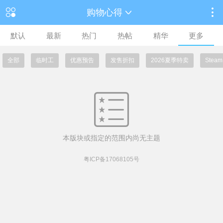
购物心得
默认
最新
热门
热帖
精华
更多
全部
临时工
优惠预告
发售折扣
2026夏季特卖
Ste
本版块或指定的范围内尚无主题
粤ICP备17068105号