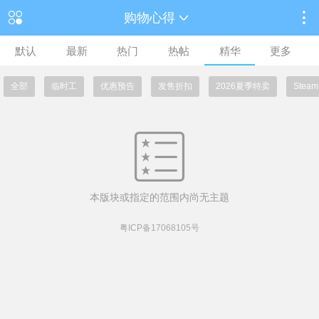
购物心得
默认
最新
热门
热帖
精华
更多
全部
临时工
优惠预告
发售折扣
2026夏季特卖
Ste
本版块或指定的范围内尚无主题
粤ICP备17068105号