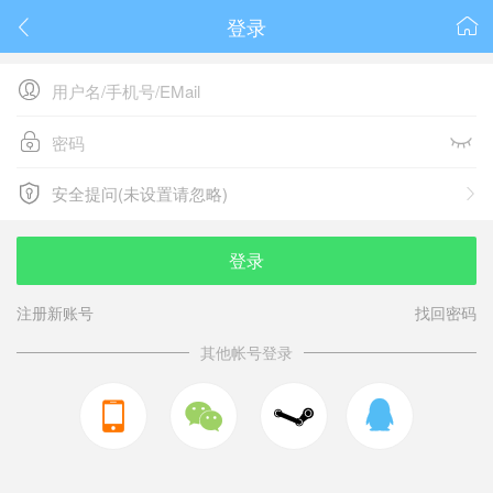
登录






安全提问(未设置请忽略)

安全提问(未设置请忽略)
登录
注册新账号
找回密码
其他帐号登录


