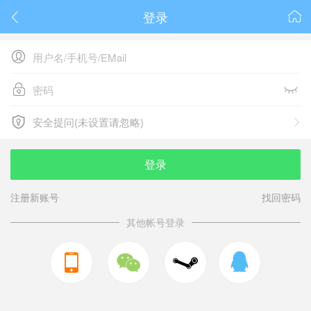
登录






安全提问(未设置请忽略)

安全提问(未设置请忽略)
登录
注册新账号
找回密码
其他帐号登录


